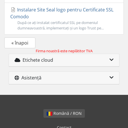
Instalare Site Seal logo pentru Certificate SSL
Comodo
După ce ați instalat certificatul SSL pe domeniul
dumneavoastră, implementați și un logo Trust pe...
« înapoi
Firma noastră este neplătitor TVA
Etichete cloud
Asistență
Română / RON
Contact